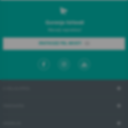
Gorenje hírlevél
Maradj naprakész!
IRATKOZZ FEL MOST!
A VÁLLALATRÓL
TÁMOGATÁS
VÁSÁRLÁS