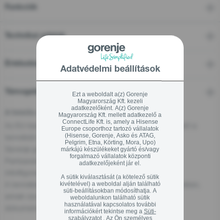
Funkciók
Technikai adatok
Értékelések
Adatvédelmi beállítások
Támogatás
Ezt a weboldalt a(z) Gorenje
Magyarország Kft. kezeli
adatkezelőként. A(z) Gorenje
A felelős személy az EU-ban
Magyarország Kft. mellett adatkezelő a
ConnectLife Kft. is, amely a Hisense
Az EU-ban található gazdasági szereplő, aki felelős ezért a
Europe csoporthoz tartozó vállalatok
(Hisense, Gorenje, Asko és ATAG,
termékért:
Pelgrim, Etna, Körting, Mora, Upo)
Gorenje gospodinjski aparati, d.o.o
márkájú készülékeket gyártó és/vagy
forgalmazó vállalatok központi
Partizanska cesta 12, 3320 Velenje, SI
adatkezelőjeként jár el.
info@gorenje.com
A sütik kiválasztását (a kötelező sütik
A termékért felelős gazdasági szereplőt magán a terméken,
kivételével) a weboldal alján található
süti-beállításokban módosíthatja. A
annak csomagolásán vagy a termékhez mellékelt
weboldalunkon található sütik
használatával kapcsolatos további
dokumentumon is megtalálhatja.
információkért tekintse meg a
Süti-
szabályzatot
. Az Ön személyes