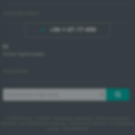
ÜGYFÉLSZOLGÁLAT
+36-1-67-77-699
Gorenje Ügyfélszolgálat
BOLTKERESŐ
© 2020 Gorenje -
A sütikről
-
Adatkezelési tájékoztató
-
Általános Szerződési
Feltételek
-
Hozzáférhetőségi nyilatkozat
-
Felhasználási feltételek
-
EU adatvédelmi
törvény
- Süti beállítások