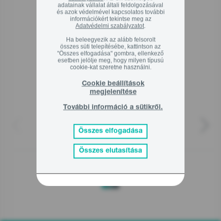
adatainak vállalat általi feldolgozásával
és azok védelmével kapcsolatos további
információkért tekintse meg az
Adatvédelmi szabályzatot
.
Kapcsolódó termékek
Ha beleegyezik az alább felsorolt
összes süti telepítésébe, kattintson az
"Összes elfogadása" gombra, ellenkező
esetben jelölje meg, hogy milyen típusú
cookie-kat szeretne használni.
Cookie beállítások
megjelenítése
További információ a sütikről.
Összes elfogadása
VCEA22GPLBKCY
Összes elutasítása
48 990
Ft
00