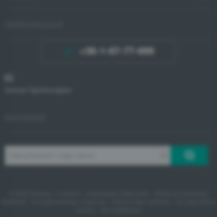
ÜGYFÉLSZOLGÁLAT
+36-1-67-77-699
Gorenje Ügyfélszolgálat
BOLTKERESŐ
© 2020 Gorenje -
A sütikről
-
Adatkezelési tájékoztató
-
Általános Szerződési
Feltételek
-
Hozzáférhetőségi nyilatkozat
-
Felhasználási feltételek
-
EU adatvédelmi
törvény
- Süti beállítások