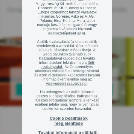
Magyarország Kft. mellett adatkezelő a
Design vonalak és háztartási gépek speciális
ConnectLife Kft. is, amely a Hisense
Europe csoporthoz tartozó vállalatok
(Hisense, Gorenje, Asko és ATAG,
gyűjteményei
Pelgrim, Etna, Körting, Mora, Upo)
márkájú készülékeket gyártó és/vagy
forgalmazó vállalatok központi
adatkezelőjeként jár el.
A sütik kiválasztását (a kötelező sütik
kivételével) a weboldal alján található
süti-beállításokban módosíthatja. A
weboldalunkon található sütik
használatával kapcsolatos további
információkért tekintse meg a
Süti-
szabályzatot
. Az Ön személyes
adatainak vállalat általi feldolgozásával
Válassza ki a dizájnt
és azok védelmével kapcsolatos további
információkért tekintse meg az
Adatvédelmi szabályzatot
.
DESIGN TERMÉKEK
Ha beleegyezik az alább felsorolt
összes süti telepítésébe, kattintson az
"Összes elfogadása" gombra, ellenkező
esetben jelölje meg, hogy milyen típusú
cookie-kat szeretne használni.
Cookie beállítások
megjelenítése
További információ a sütikről.