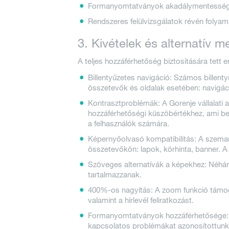
Formanyomtatványok akadálymentessége:
Rendszeres felülvizsgálatok révén foly
3. Kivételek és alternatív 
A teljes hozzáférhetőség biztosítására tett 
Billentyűzetes navigáció: Számos billen
összetevők és oldalak esetében: navigáci
Kontrasztproblémák: A Gorenje vállalati a
hozzáférhetőségi küszöbértékhez, ami b
a felhasználók számára.
Képernyőolvasó kompatibilitás: A szeman
összetevőkön: lapok, körhinta, banner. A
Szöveges alternatívák a képekhez: Néhány
tartalmazzanak.
400%-os nagyítás: A zoom funkció támogat
valamint a hírlevél feliratkozást.
Formanyomtatványok hozzáférhetősége: Az
kapcsolatos problémákat azonosítottunk: b