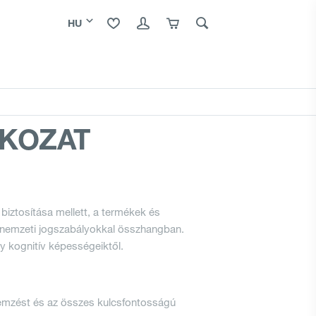
HU
Bezárás
Call-center
TKOZAT
+36-1-67-77-699
biztosítása mellett, a termékek és
ó nemzeti jogszabályokkal összhangban.
y kognitív képességeiktől.
elemzést és az összes kulcsfontosságú