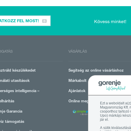
Kövess minket!
ATKOZZ FEL MOST!
OGATÁS
VÁSÁRLÁS
sztráld készülékedet
Segítség az online vásárláshoz
nálati utasítások
Márkabolt
rséges intelligencia –
Ajánlatok
lhárítás
Online megrendelések lemondása
Ezt a weboldalt a(z
Magyarország Kft. m
csoporthoz tartozó 
nje Garancia
Upo) márkájú készü
jár el.
viz támogatás
A sütik kiválasztásá