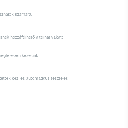
asználók számára.
tnek hozzáférhető alternatívákat:
egfelelően kezelünk.
tettek kézi és automatikus tesztelés