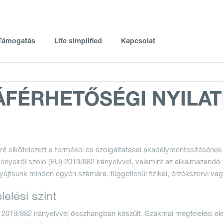
Támogatás
Life simplified
Kapcsolat
Magyarország
Ft [HUF]
Válaszd ki az országot
Select your Currency
él információk
yítsd meg az életed
Szerviz
Ügyfélszolgálat
FÉRHETŐSÉGI NYILA
sztráld készülékedet
Simplified
Bezárás
Hibabejelentő - Regisztrációval
06-1-67-77-699
nálati utasítások
atív design díjak
Hibabejelentő - Vendégként
kereső
Life Simplified
Szerviz támogatás
nt elkötelezett a termékei és szolgáltatásai akadálymentesítésének 
nem forgalmazott termékek listája
ényeiről szóló (EU) 2019/882 irányelvvel, valamint az alkalmazand
yújtsunk minden egyén számára, függetlenül fizikai, érzékszervi vag
elési szint
U) 2019/882 irányelvvel összhangban készült. Szakmai megfelelési 