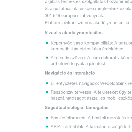
digitális termék és szolgáltatás hozzáférhet
Bezárás
Szolgáltatásaink részben megfelelnek az el
Katalógusok
301 549 európai szabványnak.
Platformjainkon számos akadálymentesítési 
Vizuális akadálymentesítés
Képernyőolvasó kompatibilitás: A tartal
kompatibilitás biztosítása érdekében.
Bezárás
Bezárás
Alternatív szöveg: A nem dekoratív képek
érthetővé tegyék a jelentést.
Navigáció és interakció
Billentyűzetes navigáció: Weboldalaink rés
Reszponzív tervezés: A felületeket úgy t
használhatóságot asztali és mobil eszkö
Segédtechnológiai támogatás
Beszédfelismerés: A beviteli mezők és k
ARIA-jelzőtáblák: A kulcsfontosságú tart