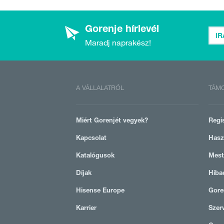
Gorenje hírlevél
IR
Maradj naprakész!
A VÁLLALATRÓL
TÁM
Miért Gorenjét vegyek?
Regi
Kapcsolat
Hasz
Katalógusok
Meste
Díjak
Hibae
Hisense Europe
Gore
Karrier
Szer