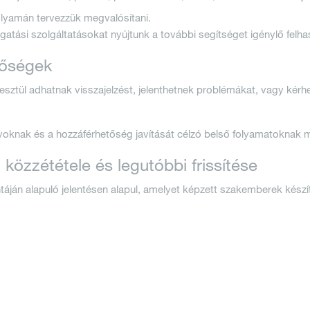
olyamán tervezzük megvalósítani.
atási szolgáltatásokat nyújtunk a további segítséget igénylő felh
tőségek
sztül adhatnak visszajelzést, jelenthetnek problémákat, vagy kérhe
yoknak és a hozzáférhetőség javítását célzó belső folyamatoknak m
, közzététele és legutóbbi frissítése
táján alapuló jelentésen alapul, amelyet képzett szakemberek készí