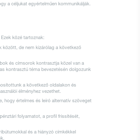
y a céljukat egyértelműen kommunikálják.
. Ezek közé tartoznak:
k között, de nem kizárólag a következő
ombok és címsorok kontrasztja közel van a
gas kontrasztú téma bevezetésén dolgozunk
osítottunk a következő oldalakon és
lhasználói élményhez vezethet.
, hogy értelmes és leíró alternatív szöveget
tári folyamatot, a profil frissítését,
ribútumokkal és a hiányzó címkékkel
ek.