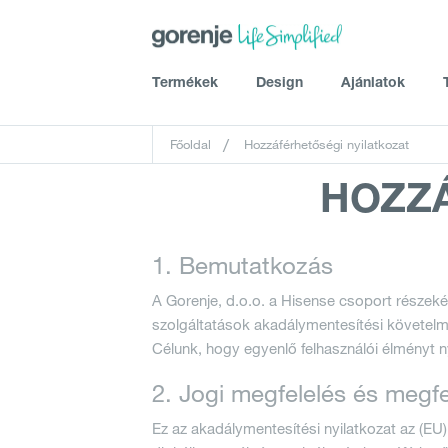
Termékek
Design
Ajánlatok
Főoldal
Hozzáférhetőségi nyilatkozat
Gyors információk
Receptek
Ügyf
Könn
HOZZÁ
Hűtés
Simplicity Kollekció
Mosás és Szárítás
Classico Kollekció
Mesterséges intelligencia –
Receptek Gorenje sütőkhöz
Regi
Life 
1. Bemutatkozás
Hibaelhárítás
Hasz
Innov
Mosogatás
Gorenje by Ora Ïto
Támogatás
Bolt
Blog 
A Gorenje, d.o.o. a Hisense csoport részeké
Főzés és sütés
Retro Kollekció
Garancia
Már 
szolgáltatások akadálymentesítési követelm
GYIK
Célunk, hogy egyenlő felhasználói élményt n
Étel előkészítés
Retro Special Edition
Katalógusok
Bezárás
2. Jogi megfelelés és megfel
Takarítás és gondoskodás
Vitaway Kollekció
Ez az akadálymentesítési nyilatkozat az (E
Otthoni fűtés és hűtés