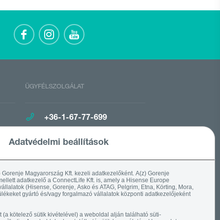
ÜGYFÉLSZOLGÁLAT
+36-1-67-77-699
Gorenje Ügyfélszolgálat
Adatvédelmi beállítások
BOLTKERESŐ
) Gorenje Magyarország Kft. kezeli adatkezelőként. A(z) Gorenje
ellett adatkezelő a ConnectLife Kft. is, amely a Hisense Europe
vállalatok (Hisense, Gorenje, Asko és ATAG, Pelgrim, Etna, Körting, Mora,
lékeket gyártó és/vagy forgalmazó vállalatok központi adatkezelőjeként
t (a kötelező sütik kivételével) a weboldal alján található süti-