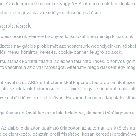
 Az űrlapmezőkhöz címkék vagy ARIA-attribútumok társulnak, hog
amatosan dolgozunk az akadálymentesség javításán.
megoldások
erőfeszítéseink ellenére bizonyos funkciókat még mindig kiigazítunk
tyűzetes navigációs problémát azonosítottunk webhelyeinken, többe
ós menü, körhinta, keresés, cookie-banner, felugró ablakok.
rculatának korlátai miatt a láblécben található linkek, bizonyos g
efolyásolhatja az olvashatóságot. Alternatív megoldásként egy ma
tikával és az ARIA-attribútumokkal kapcsolatos problémákat azon
 felhasználóknak tudomásul kell venniük, hogy ez nem optimális fe
 képből hiányzik az alt szöveg. Folyamatban van a képek frissítése
ásának hiányát tapasztaltuk, beleértve, de nem kizárólagosan a pénz
 alábbi oldalakon található űrlapokon az automatikus kitöltés att
ejelentkezés, pénztár, profil frissítése, kosár, keresési eredmény