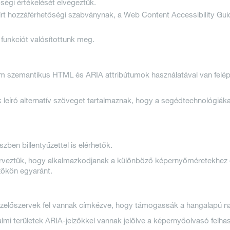
őségi értékelését elvégeztük.
őírt hozzáférhetőségi szabványnak, a Web Content Accessibility Gu
funkciót valósítottunk meg.
om szemantikus HTML és ARIA attribútumok használatával van felép
 leíró alternatív szöveget tartalmaznak, hogy a segédtechnológiáka
zben billentyűzettel is elérhetők.
erveztük, hogy alkalmazkodjanak a különböző képernyőméretekhez és
zökön egyaránt.
ezelőszervek fel vannak címkézve, hogy támogassák a hangalapú n
almi területek ARIA-jelzőkkel vannak jelölve a képernyőolvasó felha