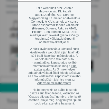
helyezkednek el. Kinézetük hasonló az alábbi képek egyikéhez. A címke
Ezt a weboldalt a(z) Gorenje
Magyarország Kft. kezeli
tartalmazza az adott készülék egyedi azonosító kódját.
adatkezelőként. A(z) Gorenje
Magyarország Kft. mellett adatkezelő a
ConnectLife Kft. is, amely a Hisense
Europe csoporthoz tartozó vállalatok
(Hisense, Gorenje, Asko és ATAG,
Pelgrim, Etna, Körting, Mora, Upo)
márkájú készülékeket gyártó és/vagy
forgalmazó vállalatok központi
adatkezelőjeként jár el.
A sütik kiválasztását (a kötelező sütik
kivételével) a weboldal alján található
süti-beállításokban módosíthatja. A
weboldalunkon található sütik
használatával kapcsolatos további
információkért tekintse meg a
Süti-
szabályzatot
. Az Ön személyes
adatainak vállalat általi feldolgozásával
és azok védelmével kapcsolatos további
információkért tekintse meg az
Adatvédelmi szabályzatot
.
Ha beleegyezik az alább felsorolt
összes süti telepítésébe, kattintson az
"Összes elfogadása" gombra, ellenkező
esetben jelölje meg, hogy milyen típusú
További segítségre van szüksége?
cookie-kat szeretne használni.