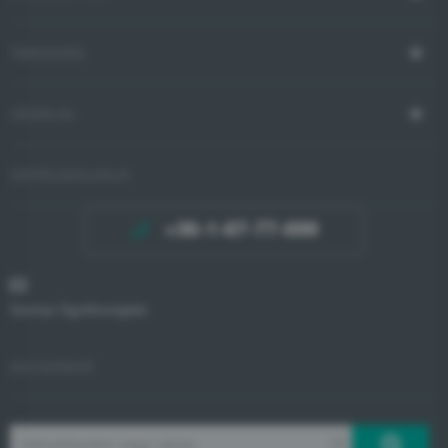
TÁMOGATÁS
VÁSÁRLÁS
ÜGYFÉLSZOLGÁLAT
+36-1-67-77-699
Gorenje Ügyfélszolgálat
BOLTKERESŐ