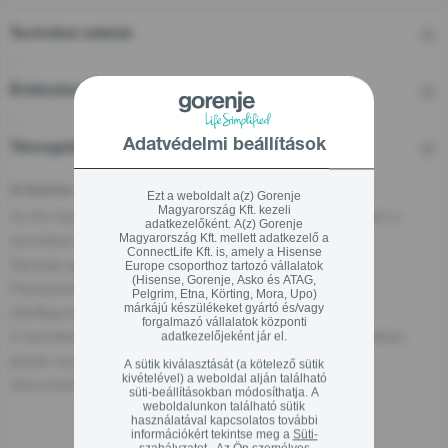
Technikai adatok
Értékelések
Adatvédelmi beállítások
Támogatás
A felelős személy az EU-ban
Ezt a weboldalt a(z) Gorenje
Magyarország Kft. kezeli
Az EU-ban található gazdasági szereplő, aki felelős ezért a
adatkezelőként. A(z) Gorenje
termékért:
Magyarország Kft. mellett adatkezelő a
ConnectLife Kft. is, amely a Hisense
Gorenje gospodinjski aparati, d.o.o
Europe csoporthoz tartozó vállalatok
(Hisense, Gorenje, Asko és ATAG,
Partizanska cesta 12, 3320 Velenje, SI
Pelgrim, Etna, Körting, Mora, Upo)
márkájú készülékeket gyártó és/vagy
info@gorenje.com
forgalmazó vállalatok központi
A termékért felelős gazdasági szereplőt magán a terméken,
adatkezelőjeként jár el.
annak csomagolásán vagy a termékhez mellékelt
A sütik kiválasztását (a kötelező sütik
kivételével) a weboldal alján található
dokumentumon is megtalálhatja.
süti-beállításokban módosíthatja. A
weboldalunkon található sütik
használatával kapcsolatos további
információkért tekintse meg a
Süti-