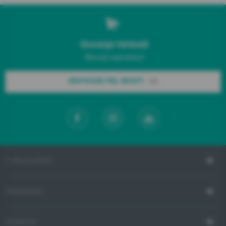
Gorenje hírlevél
Maradj naprakész!
IRATKOZZ FEL MOST!
A VÁLLALATRÓL
TÁMOGATÁS
VÁSÁRLÁS