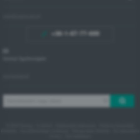
ÜGYFÉLSZOLGÁLAT
+36-1-67-77-699
Gorenje Ügyfélszolgálat
BOLTKERESŐ
© 2020 Gorenje -
A sütikről
-
Adatkezelési tájékoztató
-
Általános Szerződési
Feltételek
-
Hozzáférhetőségi nyilatkozat
-
Felhasználási feltételek
-
EU adatvédelmi
törvény
- Süti beállítások