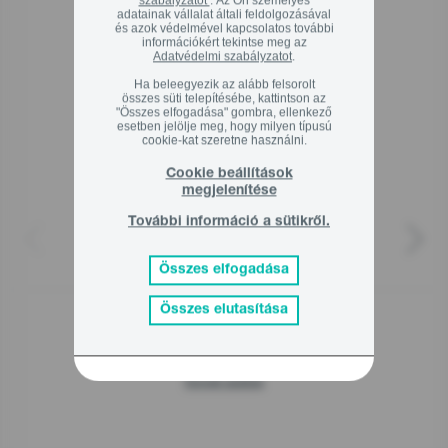
szabályzatot
. Az Ön személyes
adatainak vállalat általi feldolgozásával
Kapcsolódó termékek
és azok védelmével kapcsolatos további
információkért tekintse meg az
Adatvédelmi szabályzatot
.
Ha beleegyezik az alább felsorolt
összes süti telepítésébe, kattintson az
"Összes elfogadása" gombra, ellenkező
esetben jelölje meg, hogy milyen típusú
cookie-kat szeretne használni.
Cookie beállítások
megjelenítése
További információ a sütikről.
Beépíthető mosogatógép, 60 cm
G400
GI643D90X
Összes elfogadása
158 999
Ft
00
Összes elutasítása
Termék adatlap