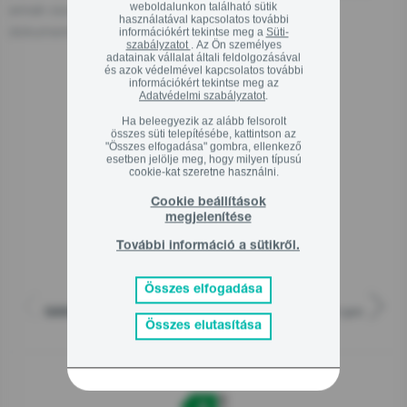
weboldalunkon található sütik
annak csomagolásán vagy a termékhez mellékelt
használatával kapcsolatos további
dokumentumon is megtalálhatja.
információkért tekintse meg a
Süti-
szabályzatot
. Az Ön személyes
adatainak vállalat általi feldolgozásával
és azok védelmével kapcsolatos további
információkért tekintse meg az
Adatvédelmi szabályzatot
.
Kapcsolódó termékek
Ha beleegyezik az alább felsorolt
összes süti telepítésébe, kattintson az
"Összes elfogadása" gombra, ellenkező
esetben jelölje meg, hogy milyen típusú
cookie-kat szeretne használni.
Cookie beállítások
megjelenítése
További információ a sütikről.
Összes elfogadása
Szabadonálló készülék mosógép, 7 kg, 1400 rpm
G600
Összes elutasítása
WNHA74SASEU
138 999
Ft
00