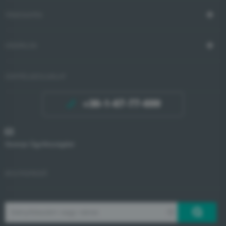
TÁMOGATÁS
VÁSÁRLÁS
ÜGYFÉLSZOLGÁLAT
+36-1-67-77-699
Gorenje Ügyfélszolgálat
BOLTKERESŐ