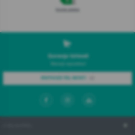
Termék adatlap
Gorenje hírlevél
Maradj naprakész!
IRATKOZZ FEL MOST!
A VÁLLALATRÓL