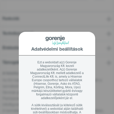
Funkciók
Technikai adatok
Értékelések
Adatvédelmi beállítások
Ezt a weboldalt a(z) Gorenje
Támogatás
Magyarország Kft. kezeli
adatkezelőként. A(z) Gorenje
Magyarország Kft. mellett adatkezelő a
A felelős személy az EU-ban
ConnectLife Kft. is, amely a Hisense
Az EU-ban található gazdasági szereplő, aki felelős ezért a
Europe csoporthoz tartozó vállalatok
(Hisense, Gorenje, Asko és ATAG,
termékért:
Pelgrim, Etna, Körting, Mora, Upo)
márkájú készülékeket gyártó és/vagy
Gorenje gospodinjski aparati, d.o.o
forgalmazó vállalatok központi
Partizanska cesta 12, 3320 Velenje, SI
adatkezelőjeként jár el.
info@gorenje.com
A sütik kiválasztását (a kötelező sütik
kivételével) a weboldal alján található
A termékért felelős gazdasági szereplőt magán a terméken,
süti-beállításokban módosíthatja. A