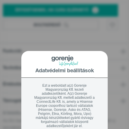
ÉRTESÍTSENEK, HA ÚJRA ELÉRHETŐ
BOLTKERESŐ
Funkciók
Technikai adatok
Adatvédelmi beállítások
Értékelések
Ezt a weboldalt a(z) Gorenje
Magyarország Kft. kezeli
adatkezelőként. A(z) Gorenje
Magyarország Kft. mellett adatkezelő a
Támogatás
ConnectLife Kft. is, amely a Hisense
Europe csoporthoz tartozó vállalatok
(Hisense, Gorenje, Asko és ATAG,
A felelős személy az EU-ban
Pelgrim, Etna, Körting, Mora, Upo)
márkájú készülékeket gyártó és/vagy
Az EU-ban található gazdasági szereplő, aki felelős ezért a
forgalmazó vállalatok központi
adatkezelőjeként jár el.
termékért: