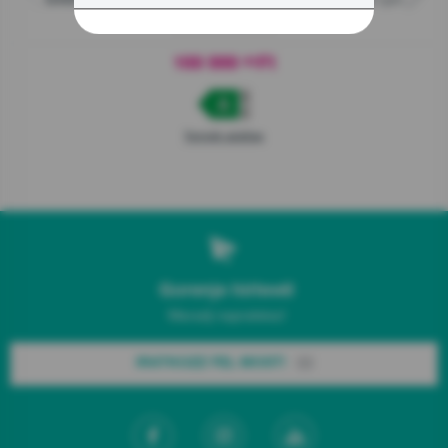
G400
WPNEI14A2SWIFI
169 999
Ft
00
Termék adatlap
Gorenje hírlevél
Maradj naprakész!
IRATKOZZ FEL MOST!