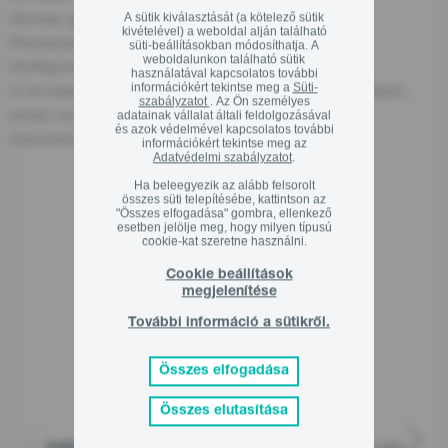
Gorenje gospodinjski aparati, d.o.o
A sütik kiválasztását (a kötelező sütik
kivételével) a weboldal alján található
Partizanska cesta 12, 3320 Velenje, SI
süti-beállításokban módosíthatja. A
weboldalunkon található sütik
info@gorenje.com
használatával kapcsolatos további
információkért tekintse meg a
Süti-
A termékért felelős gazdasági szereplőt magán a terméken,
szabályzatot
. Az Ön személyes
annak csomagolásán vagy a termékhez mellékelt
adatainak vállalat általi feldolgozásával
és azok védelmével kapcsolatos további
dokumentumon is megtalálhatja.
információkért tekintse meg az
Adatvédelmi szabályzatot
.
Ha beleegyezik az alább felsorolt
összes süti telepítésébe, kattintson az
"Összes elfogadása" gombra, ellenkező
Kapcsolódó termékek
esetben jelölje meg, hogy milyen típusú
cookie-kat szeretne használni.
Cookie beállítások
megjelenítése
További információ a sütikről.
Összes elfogadása
Összes elutasítása
Szabadonálló készülék mosógép, 10 kg, 1400 rpm