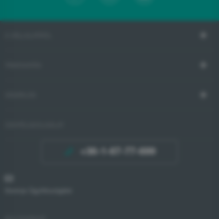
A VÁLLALATRÓL
TÁMOGATÁS
VÁSÁRLÁS
ÜGYFÉLSZOLGÁLAT
+36-1-67-77-699
Gorenje Ügyfélszolgálat
BOLTKERESŐ