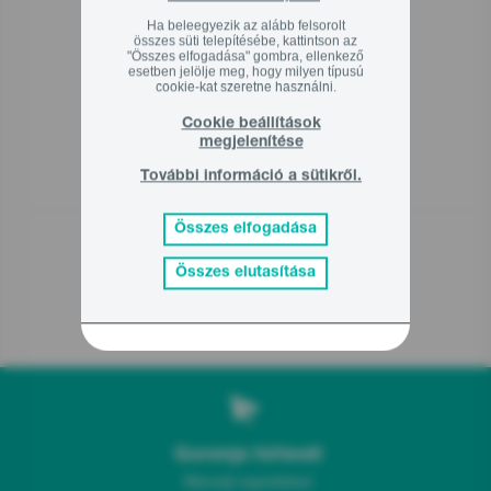
Ha beleegyezik az alább felsorolt
összes süti telepítésébe, kattintson az
"Összes elfogadása" gombra, ellenkező
esetben jelölje meg, hogy milyen típusú
cookie-kat szeretne használni.
Cookie beállítások
megjelenítése
További információ a sütikről.
ICY2000SP
Összes elfogadása
25 990
Ft
00
Összes elutasítása
Gorenje hírlevél
Maradj naprakész!