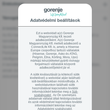
Értékelések
Támogatás
Adatvédelmi beállítások
A felelős személy az EU-ban
Ezt a weboldalt a(z) Gorenje
Az EU-ban található gazdasági szereplő, aki felelős ezért a
Magyarország Kft. kezeli
adatkezelőként. A(z) Gorenje
termékért:
Magyarország Kft. mellett adatkezelő a
Gorenje gospodinjski aparati, d.o.o
ConnectLife Kft. is, amely a Hisense
Europe csoporthoz tartozó vállalatok
Partizanska cesta 12, 3320 Velenje, SI
(Hisense, Gorenje, Asko és ATAG,
Pelgrim, Etna, Körting, Mora, Upo)
info@gorenje.com
márkájú készülékeket gyártó és/vagy
A termékért felelős gazdasági szereplőt magán a terméken,
forgalmazó vállalatok központi
adatkezelőjeként jár el.
annak csomagolásán vagy a termékhez mellékelt
A sütik kiválasztását (a kötelező sütik
dokumentumon is megtalálhatja.
kivételével) a weboldal alján található
süti-beállításokban módosíthatja. A
weboldalunkon található sütik
használatával kapcsolatos további
információkért tekintse meg a
Süti-
szabályzatot
. Az Ön személyes
Kapcsolódó termékek
adatainak vállalat általi feldolgozásával
és azok védelmével kapcsolatos további
információkért tekintse meg az
Adatvédelmi szabályzatot
.