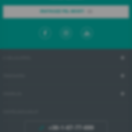
IRATKOZZ FEL MOST!
A VÁLLALATRÓL
TÁMOGATÁS
VÁSÁRLÁS
ÜGYFÉLSZOLGÁLAT
+36-1-67-77-699