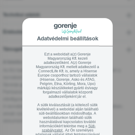
Technikai adatok
Értékelések
Adatvédelmi beállítások
Támogatás
Ezt a weboldalt a(z) Gorenje
Magyarország Kft. kezeli
A felelős személy az EU-ban
adatkezelőként. A(z) Gorenje
Magyarország Kft. mellett adatkezelő a
Az EU-ban található gazdasági szereplő, aki felelős ezért a
ConnectLife Kft. is, amely a Hisense
Europe csoporthoz tartozó vállalatok
termékért:
(Hisense, Gorenje, Asko és ATAG,
Gorenje gospodinjski aparati, d.o.o
Pelgrim, Etna, Körting, Mora, Upo)
márkájú készülékeket gyártó és/vagy
Partizanska cesta 12, 3320 Velenje, SI
forgalmazó vállalatok központi
adatkezelőjeként jár el.
info@gorenje.com
A sütik kiválasztását (a kötelező sütik
A termékért felelős gazdasági szereplőt magán a terméken,
kivételével) a weboldal alján található
annak csomagolásán vagy a termékhez mellékelt
süti-beállításokban módosíthatja. A
weboldalunkon található sütik
dokumentumon is megtalálhatja.
használatával kapcsolatos további
információkért tekintse meg a
Süti-
szabályzatot
. Az Ön személyes
adatainak vállalat általi feldolgozásával