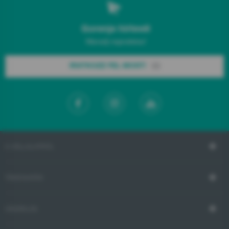
Gorenje hírlevél
Maradj naprakész!
IRATKOZZ FEL MOST!
A VÁLLALATRÓL
TÁMOGATÁS
VÁSÁRLÁS