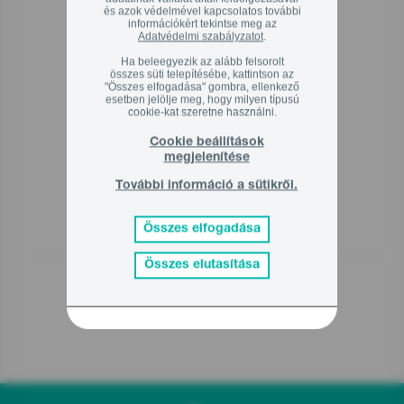
és azok védelmével kapcsolatos további
információkért tekintse meg az
Kapcsolódó termékek
Adatvédelmi szabályzatot
.
Ha beleegyezik az alább felsorolt
összes süti telepítésébe, kattintson az
"Összes elfogadása" gombra, ellenkező
esetben jelölje meg, hogy milyen típusú
cookie-kat szeretne használni.
Cookie beállítások
megjelenítése
További információ a sütikről.
Összes elfogadása
BSM600E
Összes elutasítása
10 990
Ft
00